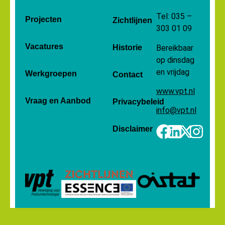
Tel: 035 –
Projecten
Zichtlijnen
303 01 09
Vacatures
Historie
Bereikbaar
op dinsdag
en vrijdag
Werkgroepen
Contact
www.vpt.nl
Vraag en Aanbod
Privacybeleid
info@vpt.nl
Disclaimer