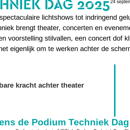
HNIEK DAG 2025
24 septe
ectaculaire lichtshows tot indringend gel
hniek brengt theater, concerten en evenem
en voorstelling stilvallen, een concert dof k
 het eigenlijk om te werken achter de scher
are kracht achter theater
jdens de Podium Techniek Dag