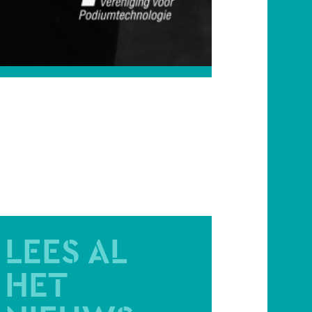
LEES AL
HET