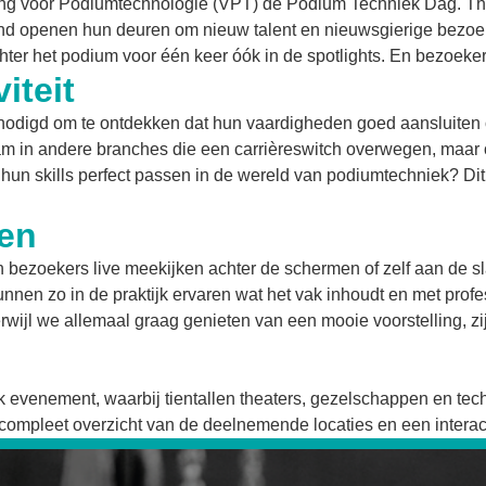
ging voor Podiumtechnologie (VPT) de Podium Techniek Dag. T
d openen hun deuren om nieuw talent en nieuwsgierige bezoek
hter het podium voor één keer óók in de spotlights. En bezoeker
iteit
enodigd om te ontdekken dat hun vaardigheden goed aansluiten
am in andere branches die een carrièreswitch overwegen, maar o
 hun skills perfect passen in de wereld van podiumtechniek? Dit
pen
zoekers live meekijken achter de schermen of zelf aan de slag 
kunnen zo in de praktijk ervaren wat het vak inhoudt en met pro
erwijl we allemaal graag genieten van een mooie voorstelling, z
k evenement, waarbij tientallen theaters, gezelschappen en te
compleet overzicht van de deelnemende locaties en een interact