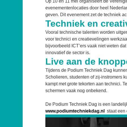
Op 10 en 11 mei organiseert de Vereni
evenementenlocaties door heel Nederlan
geven. Dit evenement zet de techniek ac
Techniek en creativ
Vooral technische talenten worden uitg
voor technici en creatievelingen werkza
bijvoorbeeld ICT’ers vaak niet weten dat
innovatief de sector is.
Live aan de knop
Tijdens de Podium Techniek Dag kunnen be
Scholieren, studenten of zij-instromers 
kampt met grote tekorten aan technici. T
schermen vaak nog onbekend.
De Podium Techniek Dag is een landelij
www.podiumtechniekdag.nl
staat een 