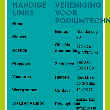
HANDIGE
VERENIGING
LINKS
VOOR
PODIUMTECH
Home
Noorderweg
Bestuur
Nieuws
2J
Officiële
1221 AA
Agenda
documenten
HILVERSUM
Tel: 035 –
Projecten
Zichtlijnen
303 01 09
Vacatures
Historie
Bereikbaar
op dinsdag
en vrijdag
Werkgroepen
Contact
www.vpt.nl
Vraag en Aanbod
Privacybeleid
info@vpt.nl