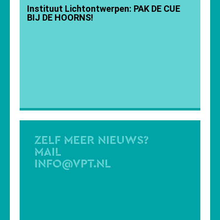
Instituut Lichtontwerpen: PAK DE CUE
BIJ DE HOORNS!
ZELF MEER NIEUWS?
MAIL
INFO@VPT.NL