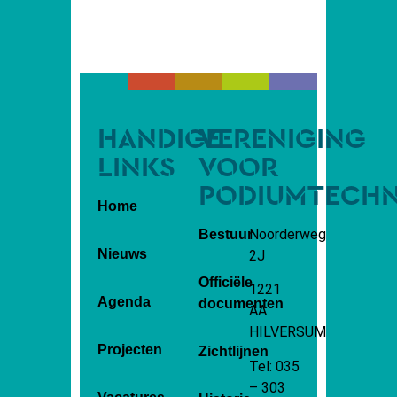
HANDIGE
VERENIGING
LINKS
VOOR
PODIUMTECH
Home
Noorderweg
Bestuur
Nieuws
2J
Officiële
1221
Agenda
documenten
AA
HILVERSUM
Projecten
Zichtlijnen
Tel: 035
– 303