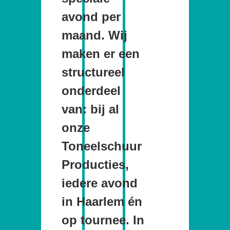
avond per
maand. Wij
maken er een
structureel
onderdeel
van: bij al
onze
Toneelschuur
Producties,
iedere avond
in Haarlem én
op tournee. In