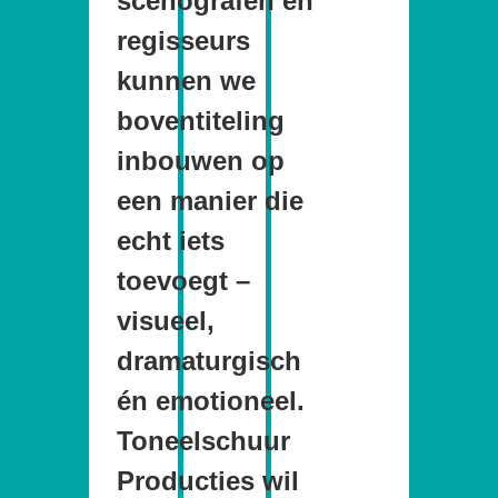
scenografen en
regisseurs
kunnen we
boventiteling
inbouwen op
een manier die
echt iets
toevoegt –
visueel,
dramaturgisch
én emotioneel.
Toneelschuur
Producties wil