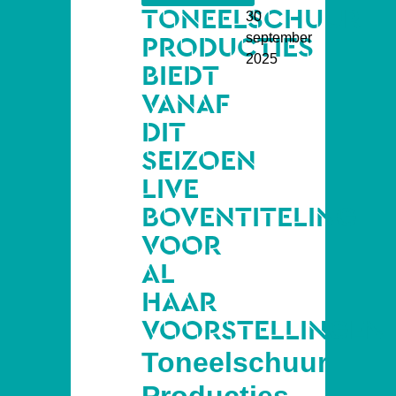
TONEELSCHUUR
30
september
PRODUCTIES
2025
BIEDT
VANAF
DIT
SEIZOEN
LIVE
BOVENTITELING
VOOR
AL
HAAR
VOORSTELLINGEN
Toneelschuur
Producties