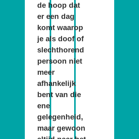
de hoop dat
er een dag
komt waarop
je als doof of
slechthorend
persoon niet
meer
afhankelijk
bent van die
ene
gelegenheid,
maar gewoon