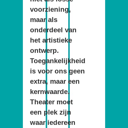
voorziening,
maar als
onderdeel van
het artistieke
ontwerp.
Toegankelijkheid
is voor ons geen
extra, maar een
kernwaarde.
Theater moet
een plek zijn
waar iedereen