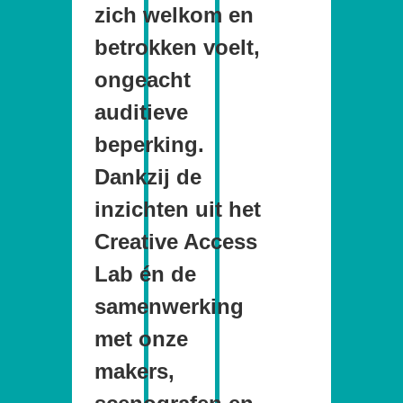
zich welkom en
betrokken voelt,
ongeacht
auditieve
beperking.
Dankzij de
inzichten uit het
Creative Access
Lab én de
samenwerking
met onze
makers,