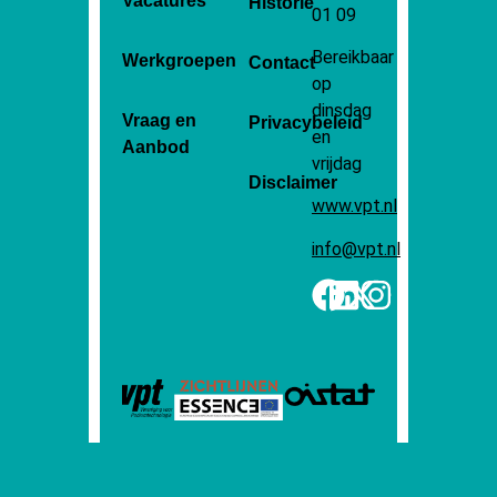
Vacatures
Historie
01 09
Bereikbaar
Werkgroepen
Contact
op
dinsdag
Vraag en
Privacybeleid
en
Aanbod
vrijdag
Disclaimer
www.vpt.nl
info@vpt.nl