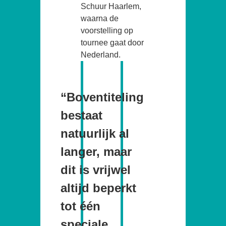
Schuur Haarlem,
waarna de
voorstelling op
tournee gaat door
Nederland.
“Boventiteling
bestaat
natuurlijk al
langer, maar
dit is vrijwel
altijd beperkt
tot één
speciale