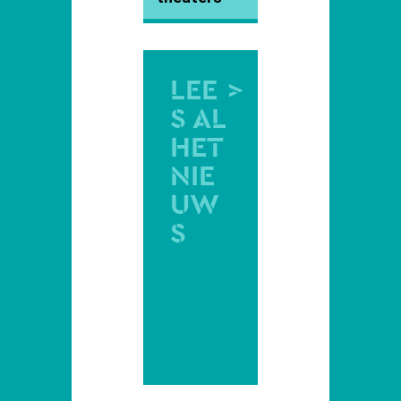
LEE
>
S AL
HET
NIE
UW
S