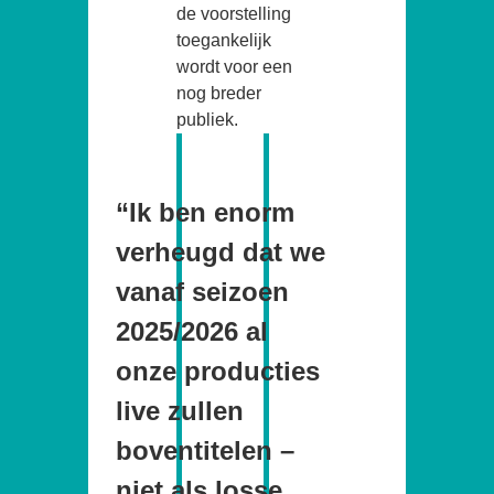
de voorstelling
toegankelijk
wordt voor een
nog breder
publiek.
“Ik ben enorm
verheugd dat we
vanaf seizoen
2025/2026 al
onze producties
live zullen
boventitelen –
niet als losse