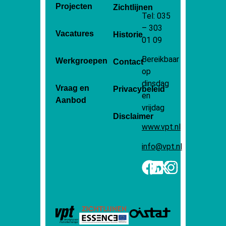
Projecten
Zichtlijnen
Tel: 035
– 303
Vacatures
Historie
01 09
Bereikbaar
Werkgroepen
Contact
op
dinsdag
Vraag en
Privacybeleid
en
Aanbod
vrijdag
Disclaimer
www.vpt.nl
info@vpt.nl