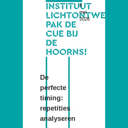
INSTITUUT
8
mei
LICHTONTWERPEN
2026
PAK DE
CUE BIJ
DE
HOORNS!
De
perfecte
timing:
repetities
analyseren