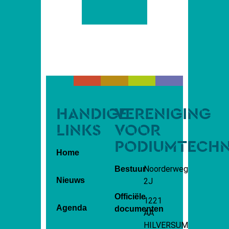
HANDIGE
VERENIGING
LINKS
VOOR
PODIUMTECH
Home
Noorderweg
Bestuur
Nieuws
2J
Officiële
1221
Agenda
documenten
AA
HILVERSUM