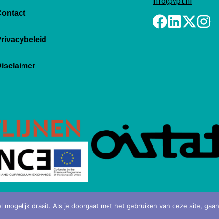
info@vpt.nl
Contact
rivacybeleid
isclaimer
mogelijk draait. Als je doorgaat met het gebruiken van deze site, gaan