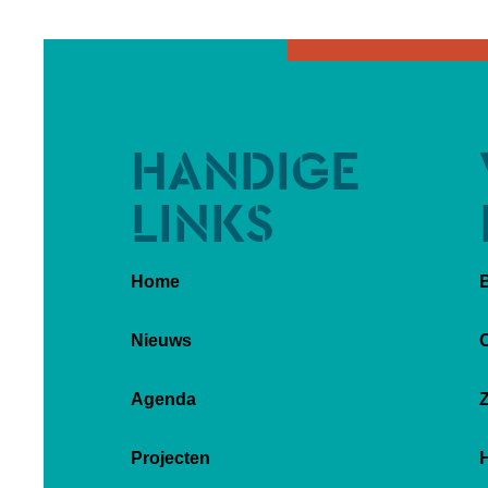
HANDIGE
LINKS
Home
Nieuws
Agenda
Z
Projecten
H