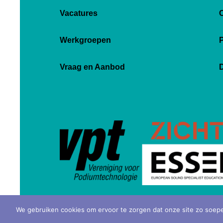
Vacatures
Werkgroepen
P
Vraag en Aanbod
D
We gebruiken cookies om ervoor te zorgen dat onze site zo soepel 