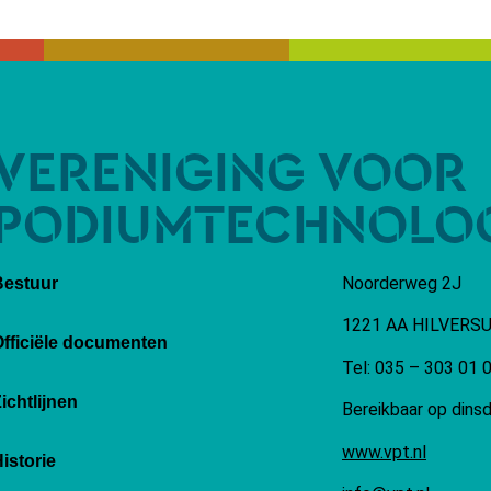
VERENIGING VOOR
PODIUMTECHNOLO
Noorderweg 2J
Bestuur
1221 AA HILVERS
Officiële documenten
Tel: 035 – 303 01 
ichtlijnen
Bereikbaar op dinsd
www.vpt.nl
istorie