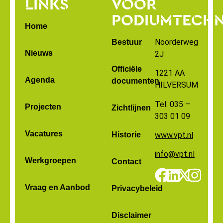
LINKS
VOOR
PODIUMTECHN
Home
Noorderweg
Bestuur
Nieuws
2J
Officiële
1221 AA
Agenda
documenten
HILVERSUM
Tel: 035 –
Projecten
Zichtlijnen
303 01 09
Vacatures
Historie
www.vpt.nl
info@vpt.nl
Werkgroepen
Contact
Vraag en Aanbod
Privacybeleid
Disclaimer