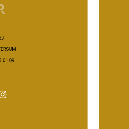
R
K
2J
LVERSUM
3 01 09