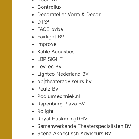
Controllux
Decoratelier Vorm & Decor
DTS²
FACE bvba
Fairlight BV
Improve
Kahle Acoustics
LBP|SIGHT
LevTec BV
Lightco Nederland BV
pb|theateradviseurs bv
Peutz BV
Podiumtechniek.nl
Rapenburg Plaza BV
Rolight
Royal HaskoningDHV
Samenwerkende Theaterspecialisten BV
Scena Akoestisch Adviseurs BV