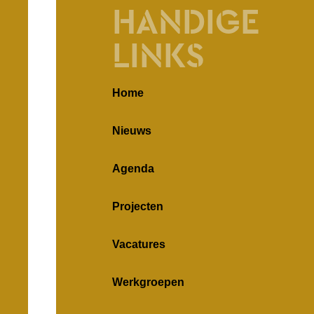
HANDIGE
LINKS
Home
Nieuws
Agenda
Projecten
Vacatures
Werkgroepen