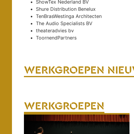
ShowTex Nederland BV
Shure Distribution Benelux
TenBrasWestinga Architecten
The Audio Specialists BV
theateradvies bv
ToornendPartners
WERKGROEPEN NIE
WERKGROEPEN