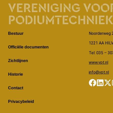
VERENIGING VOO
PODIUMTECHNIE
Noorderweg 
Bestuur
1221 AA HI
Officiële documenten
Tel: 035 – 30
Zichtlijnen
www.vpt.nl
info@vpt.nl
Historie
Contact
Privacybeleid