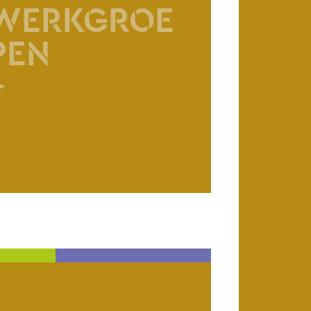
WERKGROE
PEN
>